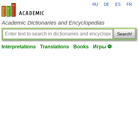
RU
DE
ES
FR
en-academic.com
Academic Dictionaries and Encyclopedias
Search!
Interpretations
Translations
Books
Игры ⚽