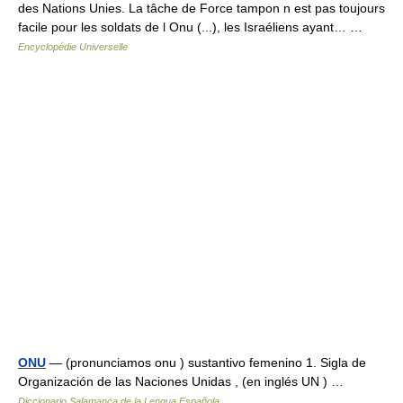
des Nations Unies. La tâche de Force tampon n est pas toujours
facile pour les soldats de l Onu (...), les Israéliens ayant… …
Encyclopédie Universelle
ONU
— (pronunciamos onu ) sustantivo femenino 1. Sigla de
Organización de las Naciones Unidas , (en inglés UN ) …
Diccionario Salamanca de la Lengua Española