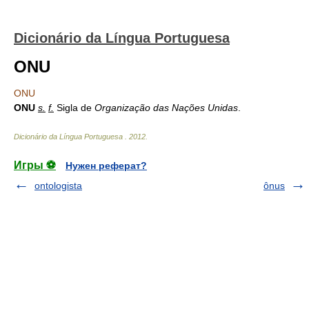
Dicionário da Língua Portuguesa
ONU
ONU
ONU
s.
f.
Sigla de
Organização das Nações Unidas
.
Dicionário da Língua Portuguesa
.
2012
.
Игры ⚽
Нужен реферат?
ontologista
ônus