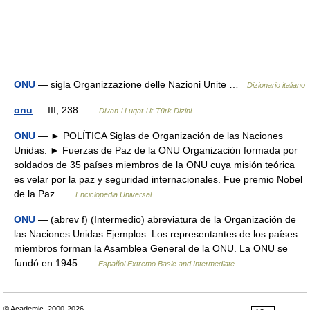
ONU
— sigla Organizzazione delle Nazioni Unite …
Dizionario italiano
onu
— III, 238 …
Divan-i Luqat-i it-Türk Dizini
ONU
— ► POLÍTICA Siglas de Organización de las Naciones
Unidas. ► Fuerzas de Paz de la ONU Organización formada por
soldados de 35 países miembros de la ONU cuya misión teórica
es velar por la paz y seguridad internacionales. Fue premio Nobel
de la Paz …
Enciclopedia Universal
ONU
— (abrev f) (Intermedio) abreviatura de la Organización de
las Naciones Unidas Ejemplos: Los representantes de los países
miembros forman la Asamblea General de la ONU. La ONU se
fundó en 1945 …
Español Extremo Basic and Intermediate
© Academic, 2000-2026